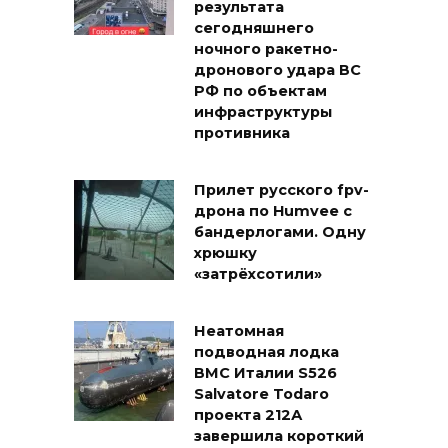
результата
сегодняшнего
ночного ракетно-
дронового удара ВС
РФ по объектам
инфраструктуры
противника
Прилет русского fpv-
дрона по Humvee с
бандерлогами. Одну
хрюшку
«затрёхсотили»
Неатомная
подводная лодка
ВМС Италии S526
Salvatore Todaro
проекта 212А
завершила короткий