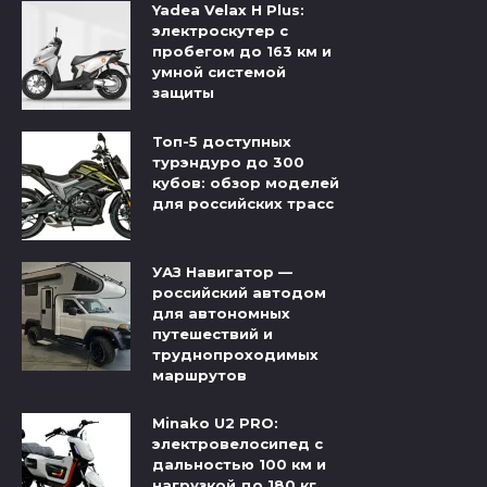
Yadea Velax H Plus:
электроскутер с
пробегом до 163 км и
умной системой
защиты
Топ-5 доступных
турэндуро до 300
кубов: обзор моделей
для российских трасс
УАЗ Навигатор —
российский автодом
для автономных
путешествий и
труднопроходимых
маршрутов
Minako U2 PRO:
электровелосипед с
дальностью 100 км и
нагрузкой до 180 кг