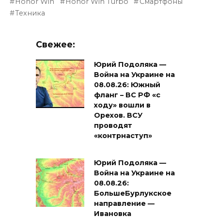
Honor Win
Honor Win Turbo
Смартфоны
Техника
Свежее:
Юрий Подоляка —
Война на Украине на
08.08.26: Южный
фланг – ВС РФ «с
ходу» вошли в
Орехов. ВСУ
проводят
«контрнаступ»
Юрий Подоляка —
Война на Украине на
08.08.26:
БольшеБурлукское
направление —
Ивановка