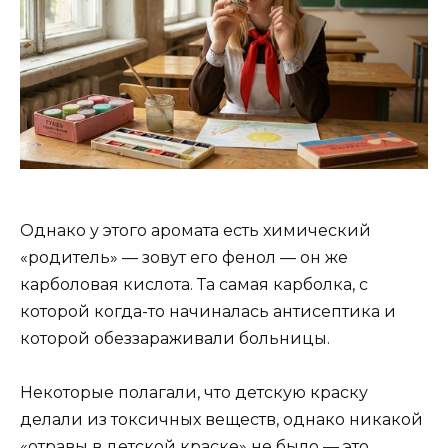
Однако у этого аромата есть химический
«родитель» — зовут его фенол — он же
карболовая кислота. Та самая карболка, с
которой когда-то начиналась антисептика и
которой обеззараживали больницы.
Некоторые полагали, что детскую краску
делали из токсичных веществ, однако никакой
«отравы в детской краске» не было — это