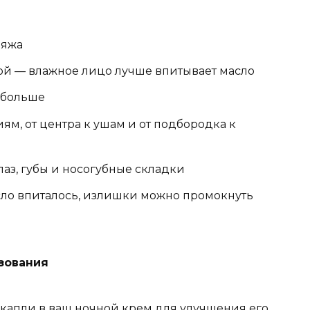
ияжа
ой — влажное лицо лучше впитывает масло
е больше
м, от центра к ушам и от подбородка к
лаз, губы и носогубные складки
сло впиталось, излишки можно промокнуть
зования
 капли в ваш ночной крем для улучшения его