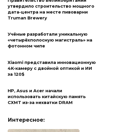
Правительство Великобритании
утвердило строительство мощного
дата-центра на месте пивоварни
Truman Brewery
Учёные разработали уникальную
«четырёхполосную магистраль» на
фотонном чипе
Xiaomi представила инновационную
4K-камеру с двойной оптикой и ИИ
за 120$
HP, Asus и Acer начали
использовать китайскую память
CXMT из-за нехватки DRAM
Интересное: