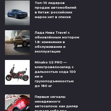
Топ-10 лидеров
продаж автомобилей
в Китае: российских
марок нет в списке
Лада Нива Travel с
обновлённым мотором
1.8: изменения в
обслуживании и
эксплуатации
Minako U2 PRO —
электровелосипед с
дальностью хода 100
км и
грузоподъемностью
до 180 кг
Первые сигналы
ненадежного
автосалона: как дилер
выдает себя при