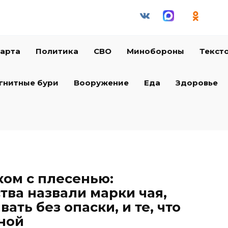
арта
Политика
СВО
Минобороны
Текст
гнитные бури
Вооружение
Еда
Здоровье
ком с плесенью:
тва назвали марки чая,
ть без опаски, и те, что
ной