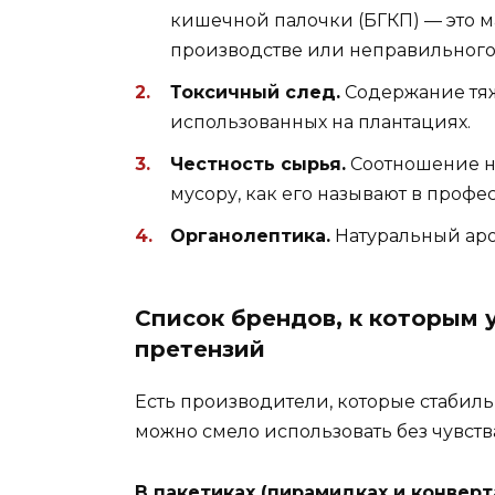
кишечной палочки (БГКП) — это 
производстве или неправильного
Токсичный след.
Содержание тяж
использованных на плантациях.
Честность сырья.
Соотношение на
мусору, как его называют в профе
Органолептика.
Натуральный аром
Список брендов, к которым 
претензий
Есть производители, которые стабил
можно смело использовать без чувств
В пакетиках (пирамидках и конверта