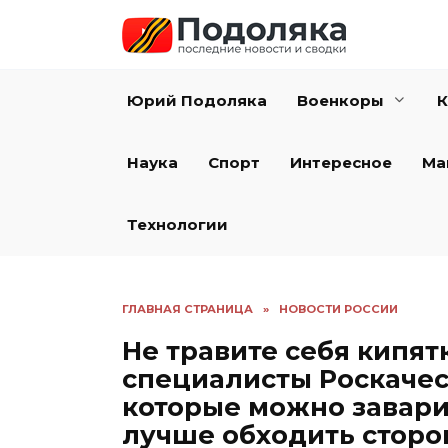
Перейти
к
содержанию
Юрий Подоляка
Военкоры
К
Наука
Спорт
Интересное
Ма
Технологии
ГЛАВНАЯ СТРАНИЦА
»
НОВОСТИ РОССИИ
Не травите себя кипят
специалисты Роскачес
которые можно заварива
лучше обходить сторо