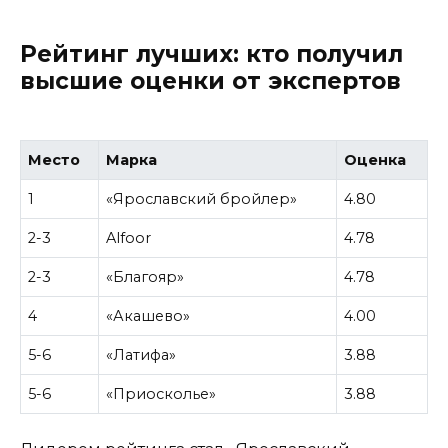
Рейтинг лучших: кто получил
высшие оценки от экспертов
Место
Марка
Оценка
1
«Ярославский бройлер»
4.80
2-3
Alfoor
4.78
2-3
«Благояр»
4.78
4
«Акашево»
4.00
5-6
«Латифа»
3.88
5-6
«Приосколье»
3.88