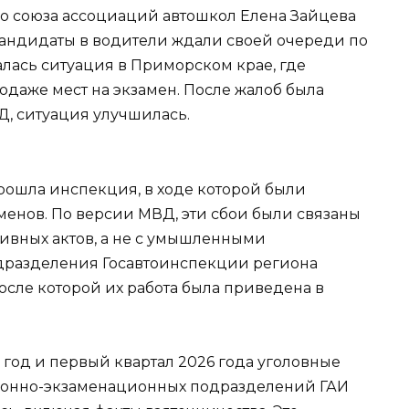
го союза ассоциаций автошкол Елена Зайцева
 кандидаты в водители ждали своей очереди по
лась ситуация в Приморском крае, где
одаже мест на экзамен. После жалоб была
Д, ситуация улучшилась.
ошла инспекция, в ходе которой были
енов. По версии МВД, эти сбои были связаны
ивных актов, а не с умышленными
одразделения Госавтоинспекции региона
сле которой их работа была приведена в
5 год и первый квартал 2026 года уголовные
ионно-экзаменационных подразделений ГАИ