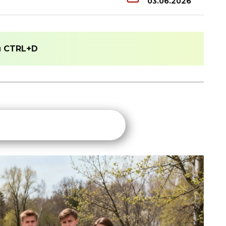
03.06.2026
и
CTRL+D