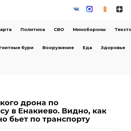
арта
Политика
СВО
Минобороны
Текст
гнитные бури
Вооружение
Еда
Здоровье
кого дрона по
у в Енакиево. Видно, как
о бьет по транспорту