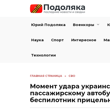
Перейти
к
содержанию
Юрий Подоляка
Военкоры
К
Наука
Спорт
Интересное
Ма
Технологии
ГЛАВНАЯ СТРАНИЦА
»
СВО
Момент удара украинс
пассажирскому автобус
беспилотник прицельн