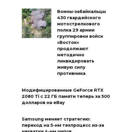
Воины-забайкальцы
430 гвардейского
мотострелкового
полка 29 армии
группировки войск
«Восток»
продолжают
методично
ликвидировать
живую силу
противника
Модифицированные GeForce RTX
2080 Ti с 22 ГБ памяти теперь за 500
долларов на eBay
Samsung меняет стратегию:
переход на 5-нм техпроцесс из-за
нехватки 4-нм чипов