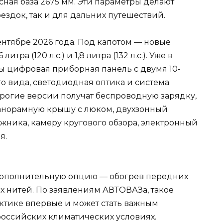
сная база 2675 мм. Эти параметры делают
ездок, так и для дальних путешествий.
нтябре 2026 года. Под капотом — новые
ра (120 л.с.) и 1,8 литра (132 л.с.). Уже в
ы цифровая приборная панель с двумя 10-
 вида, светодиодная оптика и система
орогие версии получат беспроводную зарядку,
панорамную крышу с люком, двухзонный
жника, камеру кругового обзора, электронный
я.
 дополнительную опцию — обогрев передних
х нитей. По заявлениям АВТОВАЗа, такое
ктике впервые и может стать важным
оссийских климатических условиях.