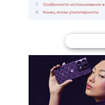
Особенности использования в
Конец эпохи утилитарности