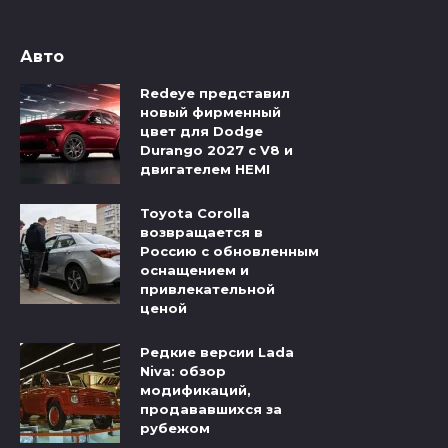
Авто
Redeye представил
новый фирменный
цвет для Dodge
Durango 2027 с V8 и
двигателем HEMI
Toyota Corolla
возвращается в
Россию с обновленным
оснащением и
привлекательной
ценой
Редкие версии Lada
Niva: обзор
модификаций,
продававшихся за
рубежом