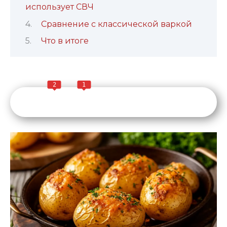
использует СВЧ
Сравнение с классической варкой
Что в итоге
2
1