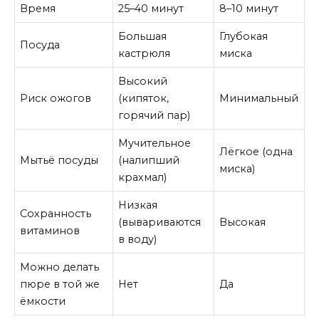
Время
25–40 минут
8–10 минут
Большая
Глубокая
Посуда
кастрюля
миска
Высокий
Риск ожогов
(кипяток,
Минимальный
горячий пар)
Мучительное
Лёгкое (одна
Мытьё посуды
(налипший
миска)
крахмал)
Низкая
Сохранность
(вывариваются
Высокая
витаминов
в воду)
Можно делать
пюре в той же
Нет
Да
ёмкости