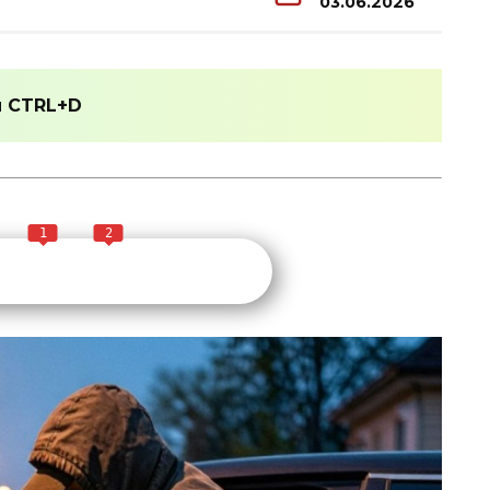
03.06.2026
и
CTRL+D
1
2