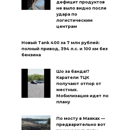
дефицит продуктов
не выло видно после
удара по
логистическим
центрам
Новый Tank 400 за 7 млн рублей:
полный привод, 394 л.с. и 100 км без
бензина
Шо за банда!?
Каратели ТЦК
получают отпор от
местных.
Мобилизация идет по
плану
По мосту в Маяках —
предварительно вот