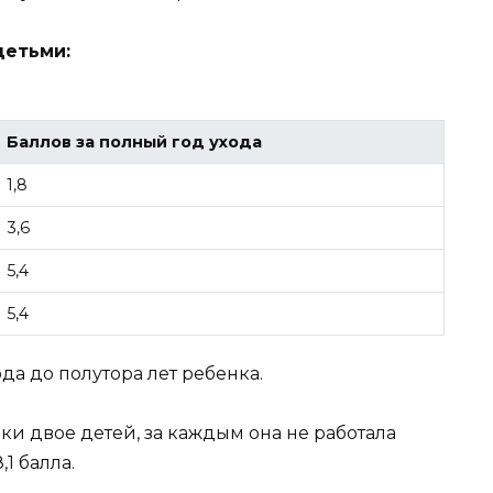
детьми:
Баллов за полный год ухода
1,8
3,6
5,4
5,4
да до полутора лет ребенка.
и двое детей, за каждым она не работала
8,1 балла.