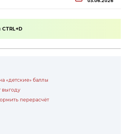
03.06.2026
и
CTRL+D
на «детские» баллы
т выгоду
формить перерасчёт