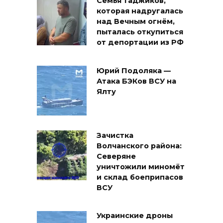
Семья таджиков,
которая надругалась
над Вечным огнём,
пыталась откупиться
от депортации из РФ
Юрий Подоляка —
Атака БЭКов ВСУ на
Ялту
Зачистка
Волчанского района:
Северяне
уничтожили миномёт
и склад боеприпасов
ВСУ
Украинские дроны