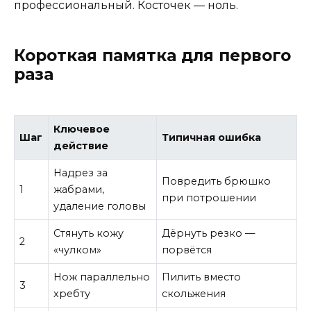
профессиональный. Косточек — ноль.
Короткая памятка для первого
раза
Ключевое
Шаг
Типичная ошибка
действие
Надрез за
Повредить брюшко
1
жабрами,
при потрошении
удаление головы
Стянуть кожу
Дёрнуть резко —
2
«чулком»
порвётся
Нож параллельно
Пилить вместо
3
хребту
скольжения