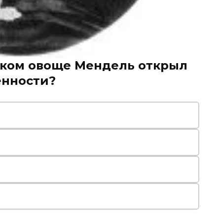
аком овоще Мендель открыл
енности?