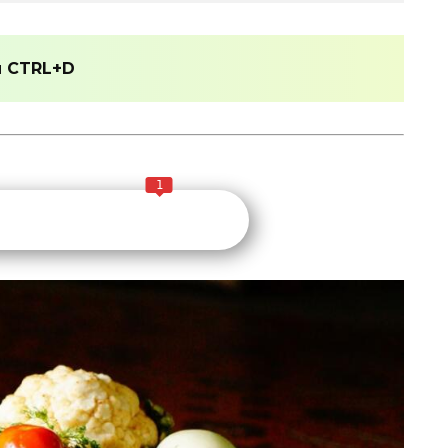
и
CTRL+D
1