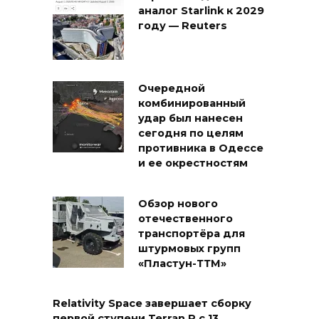
аналог Starlink к 2029
году — Reuters
Очередной
комбинированный
удар был нанесен
сегодня по целям
противника в Одессе
и ее окрестностям
Обзор нового
отечественного
транспортёра для
штурмовых групп
«Пластун-ТТМ»
Relativity Space завершает сборку
первой ступени Terran R с 13