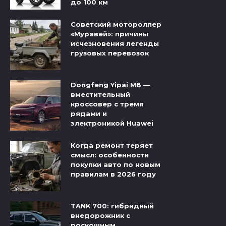
до 100 км
Советский мотороллер
«Муравей»: причины
исчезновения легенды
грузовых перевозок
Dongfeng Yipai M8 —
вместительный
кроссовер с тремя
рядами и
электроникой Huawei
Когда ремонт теряет
смысл: особенности
покупки авто по новым
правилам в 2026 году
TANK 700: гибридный
внедорожник с
роскошным