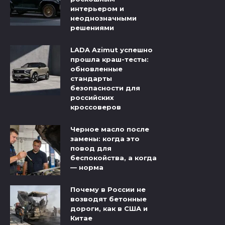
интерьером и
неоднозначными
решениями
LADA Azimut успешно
прошла краш-тесты:
обновленные
стандарты
безопасности для
российских
кроссоверов
Черное масло после
замены: когда это
повод для
беспокойства, а когда
— норма
Почему в России не
возводят бетонные
дороги, как в США и
Китае