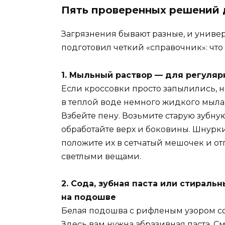
Пять проверенных решений д
Загрязнения бывают разные, и универ
подготовил четкий «справочник»: что
1. Мыльный раствор — для регуляр
Если кроссовки просто запылились, н
в теплой воде немного жидкого мыла 
Взбейте пену. Возьмите старую зубну
обработайте верх и боковины. Шнурк
положите их в сетчатый мешочек и от
светлыми вещами.
2. Сода, зубная паста или стираль
на подошве
Белая подошва с рифленым узором со
Здесь вам нужна абразивная паста. 