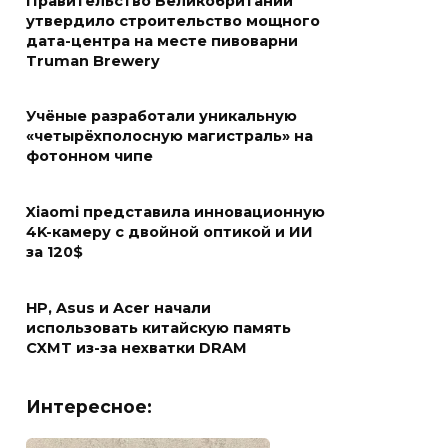
Правительство Великобритании
утвердило строительство мощного
дата-центра на месте пивоварни
Truman Brewery
Учёные разработали уникальную
«четырёхполосную магистраль» на
фотонном чипе
Xiaomi представила инновационную
4K-камеру с двойной оптикой и ИИ
за 120$
HP, Asus и Acer начали
использовать китайскую память
CXMT из-за нехватки DRAM
Интересное: