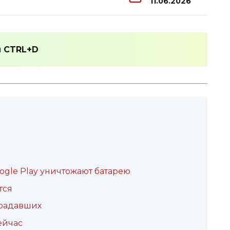
11.06.2026
и
CTRL+D
ogle Play уничтожают батарею
тся
традавших
ейчас