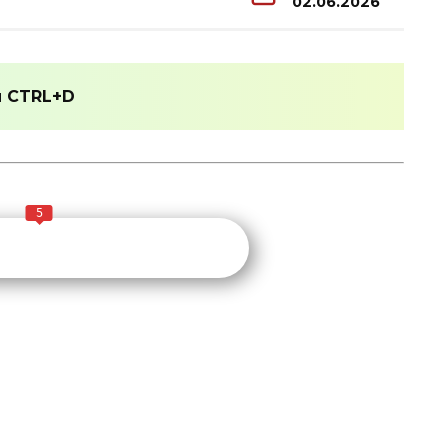
02.06.2026
и
CTRL+D
5