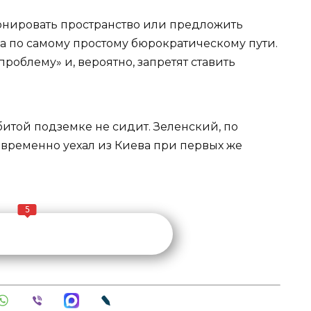
зонировать пространство или предложить
а по самому простому бюрократическому пути.
облему» и, вероятно, запретят ставить
битой подземке не сидит. Зеленский, по
ременно уехал из Киева при первых же
5