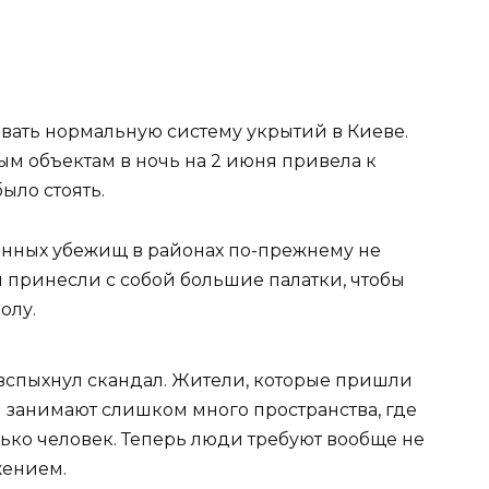
овать нормальную систему укрытий в Киеве.
ым объектам в ночь на 2 июня привела к
ыло стоять.
анных убежищ в районах по-прежнему не
и принесли с собой большие палатки, чтобы
олу.
 вспыхнул скандал. Жители, которые пришли
и занимают слишком много пространства, где
ько человек. Теперь люди требуют вообще не
жением.