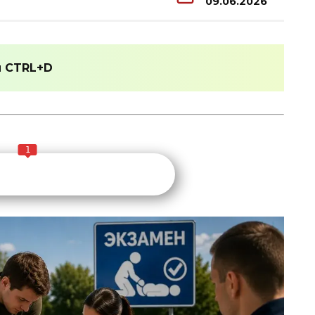
09.06.2026
и
CTRL+D
1