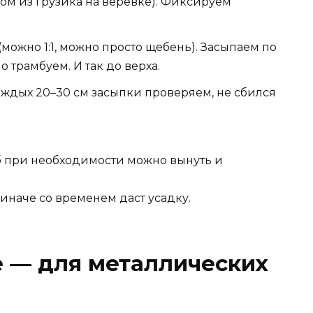
ом из грузика на верёвке). Фиксируем
(можно 1:1, можно просто щебень). Засыпаем по
о трамбуем. И так до верха.
ждых 20–30 см засыпки проверяем, не сбился
лб при необходимости можно вынуть и
иначе со временем даст усадку.
е — для металлических