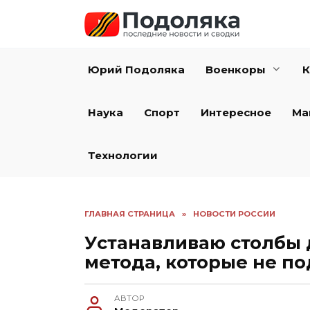
Перейти
к
содержанию
Юрий Подоляка
Военкоры
К
Наука
Спорт
Интересное
Ма
Технологии
ГЛАВНАЯ СТРАНИЦА
»
НОВОСТИ РОССИИ
Устанавливаю столбы д
метода, которые не п
АВТОР