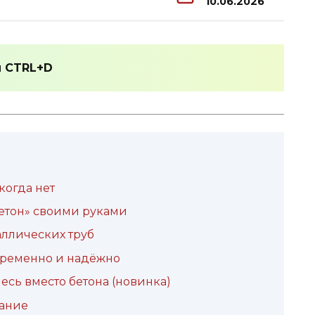
10.06.2026
и
CTRL+D
когда нет
бетон» своими руками
аллических труб
временно и надёжно
есь вместо бетона (новинка)
нание