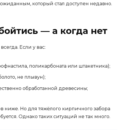
жиданным, который стал доступен недавно.
бойтись — а когда нет
сегда. Если у вас:
рофнастила, поликарбоната или штакетника);
олото, не плывун);
ественно обработанной древесины;
в ниже. Но для тяжёлого кирпичного забора
буется. Однако таких ситуаций не так много.