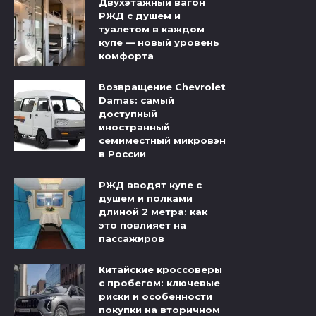
Двухэтажный вагон
РЖД с душем и
туалетом в каждом
купе — новый уровень
комфорта
Возвращение Chevrolet
Damas: самый
доступный
иностранный
семиместный микровэн
в России
РЖД вводят купе с
душем и полками
длиной 2 метра: как
это повлияет на
пассажиров
Китайские кроссоверы
с пробегом: ключевые
риски и особенности
покупки на вторичном