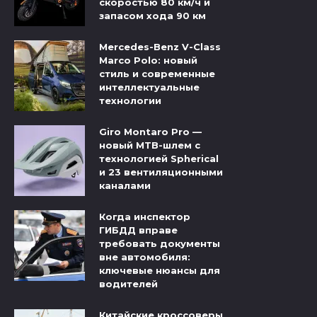
скоростью 80 км/ч и
запасом хода 90 км
Mercedes-Benz V-Class
Marco Polo: новый
стиль и современные
интеллектуальные
технологии
Giro Montaro Pro —
новый MTB-шлем с
технологией Spherical
и 23 вентиляционными
каналами
Когда инспектор
ГИБДД вправе
требовать документы
вне автомобиля:
ключевые нюансы для
водителей
Китайские кроссоверы