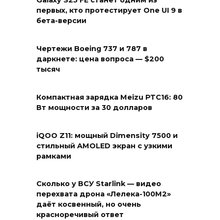
Galaxy S25 FE станет одним из
первых, кто протестирует One UI 9 в
бета-версии
Чертежи Boeing 737 и 787 в
даркнете: цена вопроса — $200
тысяч
Компактная зарядка Meizu PTC16: 80
Вт мощности за 30 долларов
iQOO Z11: мощный Dimensity 7500 и
стильный AMOLED экран с узкими
рамками
Сколько у ВСУ Starlink — видео
перехвата дрона «Лелека-100М2»
даёт косвенный, но очень
красноречивый ответ