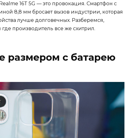
Realme 16T 5G — это провокация. Смартфон с
иной 8,8 мм бросает вызов индустрии, которая
ройства лучше долговечных. Разберемся,
и где производитель все же схитрил.
е размером с батарею