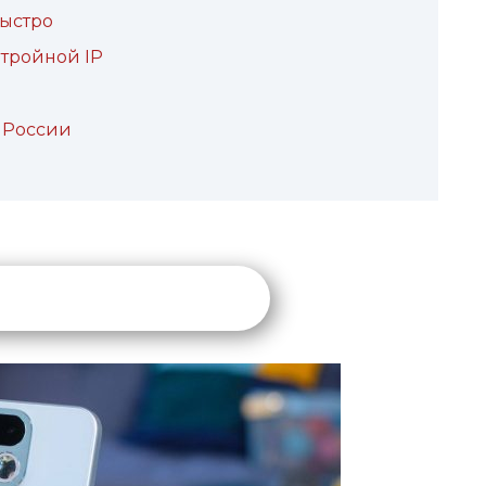
быстро
 тройной IP
 России