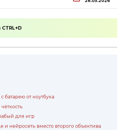
26.05.2026
и
CTRL+D
 батарею от ноутбука
 чёткость
лабый для игр
е и нейросеть вместо второго объектива