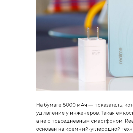
На бумаге 8000 мАч — показатель, ко
удивление у инженеров. Такая ёмкос
а не с повседневным смартфоном. Rea
основан на кремний-углеродной техн