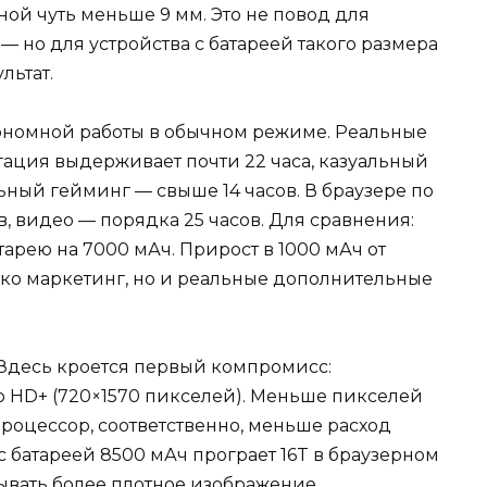
ной чуть меньше 9 мм. Это не повод для
, — но для устройства с батареей такого размера
льтат.
тономной работы в обычном режиме. Реальные
гация выдерживает почти 22 часа, казуальный
льный гейминг — свыше 14 часов. В браузере по
ов, видео — порядка 25 часов. Для сравнения:
тарею на 7000 мАч. Прирост в 1000 мАч от
ько маркетинг, но и реальные дополнительные
 Здесь кроется первый компромисс:
о HD+ (720×1570 пикселей). Меньше пикселей
роцессор, соответственно, меньше расход
с батареей 8500 мАч програет 16T в браузерном
тывать более плотное изображение.