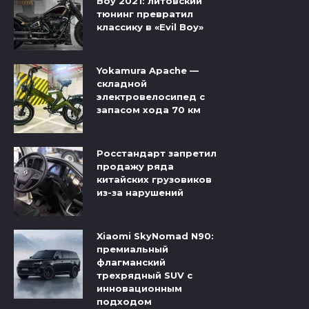
Boy 2021: литовский
тюнинг превратил
классику в «Evil Boy»
Yokamura Apache —
складной
электровелосипед с
запасом хода 70 км
Росстандарт запретил
продажу ряда
китайских грузовиков
из-за нарушений
Xiaomi SkyNomad N90:
премиальный
флагманский
трехрядный SUV с
инновационным
подходом