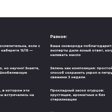
Разное:
ослепительна, если с
Ваша сковорода поблагодарит
наберете 15/15 —
эксперты дали ясный ответ, ког
наливать масло
, но научно! Знаете,
Зелень как композиция: просто
 Шнобелевскую
способ сохранить укроп и петр
свежими 3 недели
, в котором эти
Прохладный засол огурцов:
ры встречались на
хрустящие, ароматные и без
стерилизации