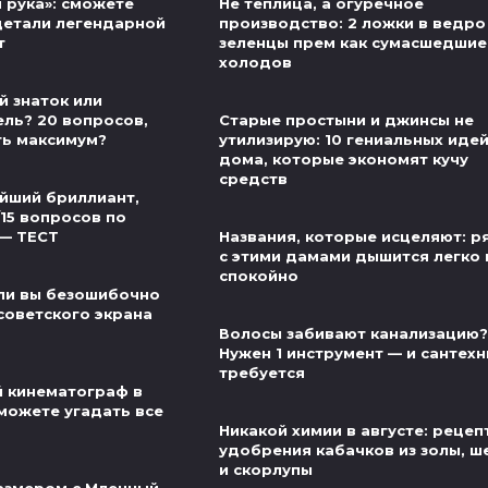
 рука»: сможете
Не теплица, а огуречное
детали легендарной
производство: 2 ложки в ведро
т
зеленцы прем как сумасшедшие
холодов
й знаток или
ель? 20 вопросов,
Старые простыни и джинсы не
ть максимум?
утилизирую: 10 гениальных иде
дома, которые экономят кучу
средств
йший бриллиант,
/15 вопросов по
 — ТЕСТ
Названия, которые исцеляют: 
с этими дамами дышится легко 
спокойно
ли вы безошибочно
советского экрана
Волосы забивают канализацию?
Нужен 1 инструмент — и сантехн
требуется
й кинематограф в
можете угадать все
Никакой химии в августе: рецеп
удобрения кабачков из золы, ш
и скорлупы