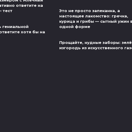
азмером с Млечный
ативно ответите на
— тест
Это не просто запеканка, а
настоящее лакомство: гречка,
курица и грибы — сытный ужин 
ь гениальной
одной форме
ответите хотя бы на
Прощайте, нудные заборы: зел
изгородь из искусственного га