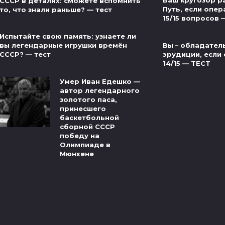
Ваш кругозор р
СССР в деталях: сможете вспомнить
Путь, если опер
то, что знали раньше? — тест
15/15 вопросов 
Испытайте свою память: узнаете ли
Вы – обладател
вы легендарные игрушки времён
эрудиции, если 
СССР? — тест
14/15 — ТЕСТ
Умер Иван Едешко —
автор легендарного
золотого паса,
принесшего
баскетбольной
сборной СССР
победу на
Олимпиаде в
Мюнхене