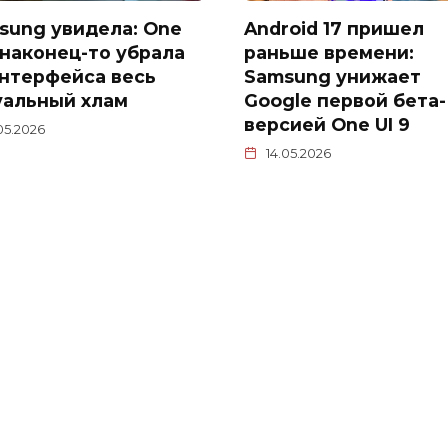
sung увидела: One
Android 17 пришел
9 наконец-то убрала
раньше времени:
интерфейса весь
Samsung унижает
уальный хлам
Google первой бета-
версией One UI 9
05.2026
14.05.2026