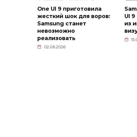
One UI 9 приготовила
Sam
жесткий шок для воров:
UI 
Samsung станет
из 
невозможно
виз
реализовать
15.
02.06.2026