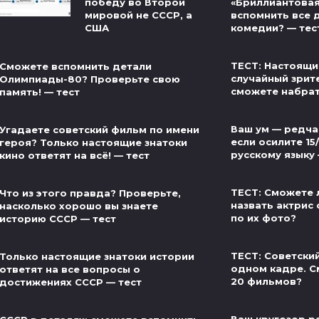
«Бриллиантовая
победу во Второй
вспомнить все 
мировой не СССР, а
комедии? — тес
США
ТЕСТ: Настоящи
Сможете вспомнить детали
случайный зрит
Олимпиады-80? Проверьте свою
сможете набра
память! — тест
Ваш ум — редча
Угадаете советский фильм по имени
если осилите 15
героя? Только настоящие знатоки
русскому языку
кино ответят на всё! — тест
ТЕСТ: Сможете 
Что из этого правда? Проверьте,
назвать актрис 
насколько хорошо вы знаете
по их фото?
историю СССР — тест
ТЕСТ: Советски
Только настоящие знатоки истории
одном кадре. С
ответят на все вопросы о
20 фильмов?
достижениях СССР — тест