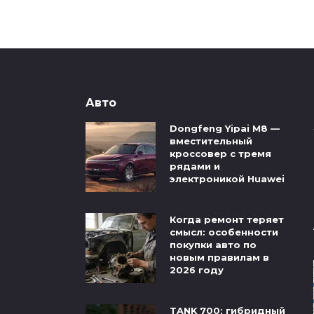
Авто
Dongfeng Yipai M8 —
вместительный
кроссовер с тремя
рядами и
электроникой Huawei
Когда ремонт теряет
смысл: особенности
покупки авто по
новым правилам в
2026 году
TANK 700: гибридный