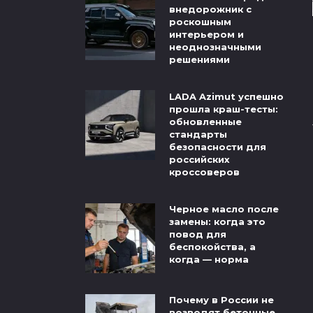
внедорожник с
роскошным
интерьером и
неоднозначными
решениями
LADA Azimut успешно
прошла краш-тесты:
обновленные
стандарты
безопасности для
российских
кроссоверов
Черное масло после
замены: когда это
повод для
беспокойства, а
когда — норма
Почему в России не
возводят бетонные