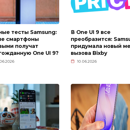
ные тесты Samsung:
В One UI 9 все
ие смартфоны
преобразится: Sams
выми получат
придумала новый м
гожданную One UI 9?
вызова Bixby
.06.2026
10.06.2026