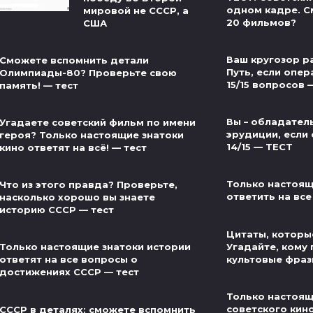
одном кадре. С
мировой не СССР, а
20 фильмов?
США
Ваш кругозор р
Сможете вспомнить детали
Путь, если опер
Олимпиады-80? Проверьте свою
15/15 вопросов 
память! — тест
Вы – обладател
Угадаете советский фильм по имени
эрудиции, если 
героя? Только настоящие знатоки
14/15 — ТЕСТ
кино ответят на всё! — тест
Только настоящ
Что из этого правда? Проверьте,
ответить на все
насколько хорошо вы знаете
историю СССР — тест
Цитаты, которые
Угадайте, кому
Только настоящие знатоки истории
культовые фраз
ответят на все вопросы о
достижениях СССР — тест
Только настоящ
советского кин
СССР в деталях: сможете вспомнить