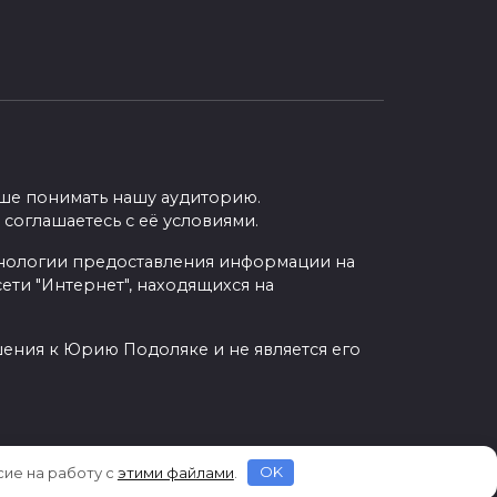
учше понимать нашу аудиторию.
 соглашаетесь с её условиями.
нологии предоставления информации на
ети "Интернет", находящихся на
шения к Юрию Подоляке и не является его
сие на работу с
этими файлами
.
OK