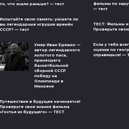
фильмы по зар
то, что знали раньше? — тест
— тест
Испытайте свою память: узнаете ли
ТЕСТ: Фильмы и
вы легендарные игрушки времён
Проверьте свою
СССР? — тест
Если у тебя вс
Умер Иван Едешко —
оценки по геог
автор легендарного
справишься! — 
золотого паса,
принесшего
баскетбольной
сборной СССР
победу на
Олимпиаде в
Мюнхене
Путешествие в будущее начинается!
Проверьте свои знания фильма
«Гостья из будущего» — ТЕСТ