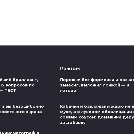
Разное:
йший бриллиант,
Пирожки без формовки и раскат
/15 вопросов по
замесил, выложил ложкой — и
 — ТЕСТ
готово
ли вы безошибочно
Кабачки и баклажаны жарю не 
советского экрана
муке, а в луковом обваливании 
соевым соусом: домашние деру
за добавку
й кинематограф в