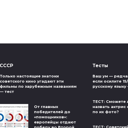
СССР
Тесты
Только настоящие знатоки
Ваш ум — редча
советского кино угадают эти
если осилите 15
фильмы по зарубежным названиям
русскому языку
— тест
ТЕСТ: Сможете 
От главных
назвать актрис 
победителей до
по их фото?
«помощников»:
европейцы отдают
ТЕСТ: Советски
победу во Второй