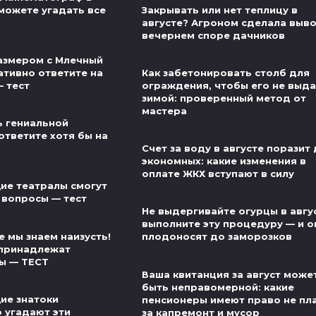
можете угадать все
Закрывать или нет теплицу в
августе? Агроном сделала выво
вечернем споре дачников
азмером с Млечный
ативно ответите на
Как забетонировать столб для
— тест
ограждения, чтобы его не выд
зимой: проверенный метод от
мастера
ь гениальной
ответите хотя бы на
Счет за воду в августе поразит
экономных: какие изменения в
оплате ЖКХ вступают в силу
ие театралы смогут
 вопросы — тест
Не выдергивайте огурцы в авгу
выполните эту процедуру — и о
 мы знаем наизусть!
плодоносят до заморозков
 принадлежат
ы — ТЕСТ
Ваша квитанция за август може
быть неправомерной: какие
ие знатоки
пенсионеры имеют право не пл
о угадают эти
за капремонт и мусор