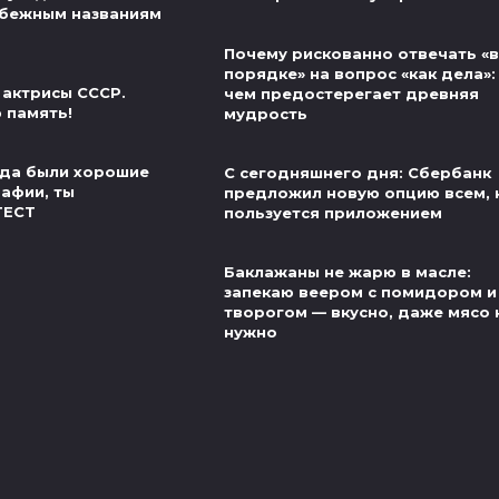
убежным названиям
Почему рискованно отвечать «в
порядке» на вопрос «как дела»:
 актрисы СССР.
чем предостерегает древняя
 память!
мудрость
егда были хорошие
С сегодняшнего дня: Сбербанк
рафии, ты
предложил новую опцию всем, 
ТЕСТ
пользуется приложением
Баклажаны не жарю в масле:
запекаю веером с помидором и
творогом — вкусно, даже мясо 
нужно