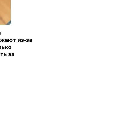
g
жают из-за
лько
ть за