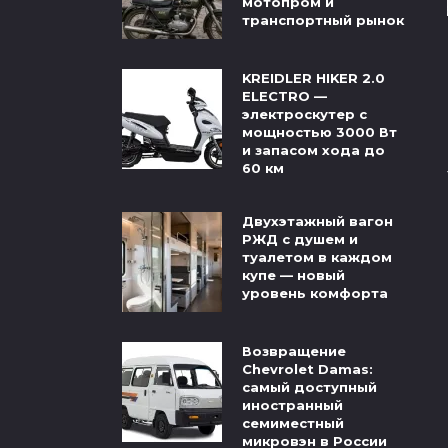
мотопром и
транспортный рынок
KREIDLER HIKER 2.0
ELECTRO —
электроскутер с
мощностью 3000 Вт
и запасом хода до
60 км
Двухэтажный вагон
РЖД с душем и
туалетом в каждом
купе — новый
уровень комфорта
Возвращение
Chevrolet Damas:
самый доступный
иностранный
семиместный
микровэн в России