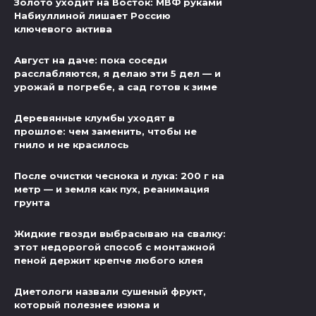
Золото уходит на Восток: МВФ руками
Набиуллиной лишает Россию
ключевого актива
Август на даче: пока соседи
расслабляются, я делаю эти 5 дел — и
урожай в погребе, а сад готов к зиме
Деревянные клумбы уходят в
прошлое: чем заменить, чтобы не
гнило и не красилось
После очистки чеснока и лука: 200 г на
метр — и земля как пух, реанимация
грунта
Жидкие гвозди выбрасываю на свалку:
этот недорогой способ с монтажной
пеной держит крепче любого клея
Диетологи назвали сушеный фрукт,
который полезнее изюма и