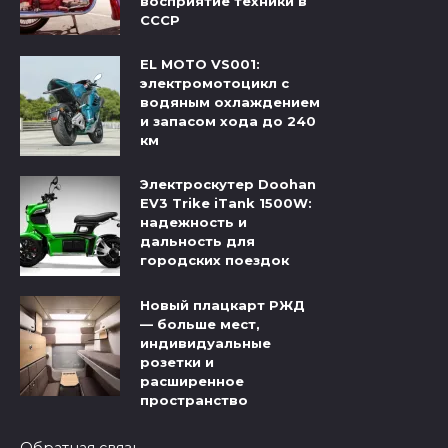
восприятие техники в
СССР
EL MOTO VS001:
электромотоцикл с
водяным охлаждением
и запасом хода до 240
км
Электроскутер Doohan
EV3 Trike iTank 1500W:
надежность и
дальность для
городских поездок
Новый плацкарт РЖД
— больше мест,
индивидуальные
розетки и
расширенное
пространство
Обратная связь