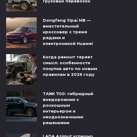
грузовых перевозок
Dongfeng Yipai M8 —
вместительный
кроссовер с тремя
рядами и
электроникой Huawei
Когда ремонт теряет
смысл: особенности
покупки авто по новым
правилам в 2026 году
TANK 700: гибридный
внедорожник с
роскошным
интерьером и
неоднозначными
решениями
LADA Azimut успешно