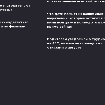
платить меньше — новый хит се
е знатоки узнают
витесь?
Что дети помнят из ваших слов:
выражений, которые остаются 
й кинодетектив!
ними всегда — и почему это ва
та по фильмам!
прямо сейчас
Водителей уведомили о трудно
на АЗС, но многие столкнутся с
отказами в августе