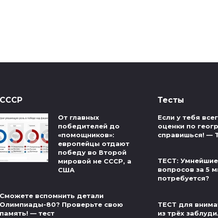
СССР
Тесты
От главных
Если у тебя вс
победителей до
оценки по геог
«помощников»:
справишься! — 
европейцы отдают
победу во Второй
ТЕСТ: Умнейшие
мировой не СССР, а
вопросов за 5 м
США
потребуется?
Сможете вспомнить детали
ТЕСТ для внима
Олимпиады-80? Проверьте свою
из трёх заблуди
память! — тест