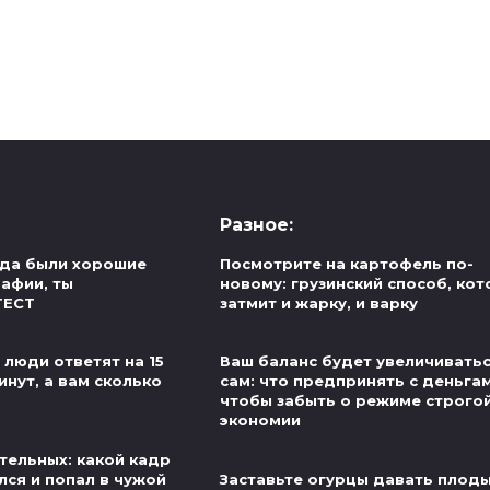
Разное:
егда были хорошие
Посмотрите на картофель по-
рафии, ты
новому: грузинский способ, ко
ТЕСТ
затмит и жарку, и варку
 люди ответят на 15
Ваш баланс будет увеличивать
инут, а вам сколько
сам: что предпринять с деньгам
чтобы забыть о режиме строго
экономии
тельных: какой кадр
лся и попал в чужой
Заставьте огурцы давать плод