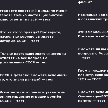
фильм?
Угадаете советский фильм по имени
Насколько хоро
героя? Только настоящие знатоки
в славянских тр
кино ответят на всё! — тест
Эти влюблённые
Что из этого правда? Проверьте,
Проверьте себя
насколько хорошо вы знаете
историю СССР — тест
Сможете ли вы 
вопросы о Росс
Только настоящие знатоки истории
— тест
ответят на все вопросы о
достижениях СССР — тест
Гром аплодисме
планету, если за
СССР в деталях: сможете вспомнить
12/12 — ТЕСТ
то, что знали раньше? — тест
Сможете вспом
Испытайте свою память: узнаете ли
Олимпиады-80?
вы легендарные игрушки времён
память! — тест
СССР? — тест