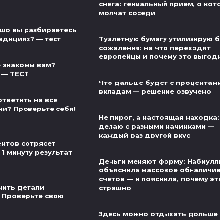
снега: гениальный прием, о ко
молчат соседи
шо вы разбираетесь
адициях? — тест
Туалетную бумагу утилизирую б
сожаления: на что переходят
европейцы и почему это выгод
 знакомы вам?
 — ТЕСТ
Что дальше будет с процентам
вкладам — решение озвучено
ответить на все
ии? Проверьте себя!
Не пирог, а настоящая находка:
делаю с разными начинками —
каждый раз другой вкус
нтов сотрясет
 1 минуту результат
Деньги меняют форму: Набиулл
объяснила массовое обналичи
счетов — и пояснила, почему эт
нить детали
страшно
 Проверьте свою
Здесь можно отдыхать дольше 