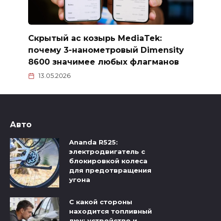
Скрытый ас козырь MediaTek:
почему 3-нанометровый Dimensity
8600 значимее любых флагманов
13.05.2026
Авто
Ananda R525:
электродвигатель с
блокировкой колеса
для предотвращения
угона
С какой стороны
находится топливный
люк: устройство и