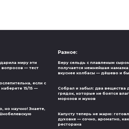
Разное:
одарила миру эти
Беру сельдь с плавленым сыром
5 вопросов — тест
получается нежнейшая намазка
вкуснее колбасы — дёшево и б
ослепительна, если с
наберете 15/15 —
Собрал и забыл: два вещества 
грядок, которые не боятся влаг
морозов и жуков
, но научно! Знаете,
 Шнобелевскую
Капусту теперь не жарю: готов
духовке — сочно, ароматно, как
ресторана