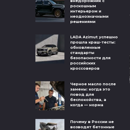
внедорожник с
роскошным
интерьером и
неоднозначными
решениями
LADA Azimut успешно
прошла краш-тесты:
обновленные
стандарты
безопасности для
российских
кроссоверов
Черное масло после
замены: когда это
повод для
беспокойства, а
когда — норма
Почему в России не
возводят бетонные