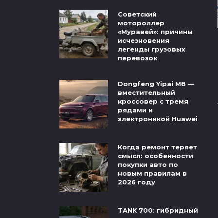
Советский
мотороллер
«Муравей»: причины
исчезновения
легенды грузовых
перевозок
Dongfeng Yipai M8 —
вместительный
кроссовер с тремя
рядами и
электроникой Huawei
Когда ремонт теряет
смысл: особенности
покупки авто по
новым правилам в
2026 году
TANK 700: гибридный