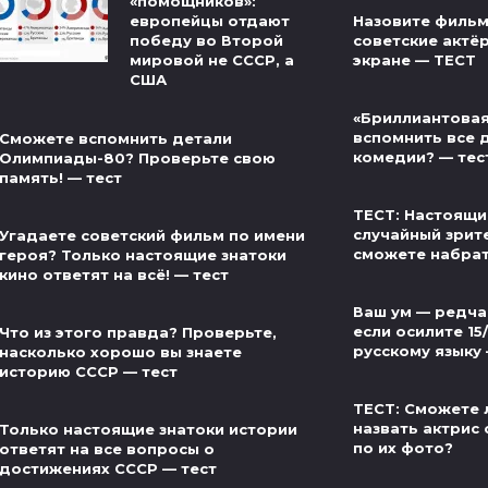
«помощников»:
Назовите фильм
европейцы отдают
советские актё
победу во Второй
экране — ТЕСТ
мировой не СССР, а
США
«Бриллиантовая
вспомнить все 
Сможете вспомнить детали
комедии? — тес
Олимпиады-80? Проверьте свою
память! — тест
ТЕСТ: Настоящи
случайный зрит
Угадаете советский фильм по имени
сможете набра
героя? Только настоящие знатоки
кино ответят на всё! — тест
Ваш ум — редча
если осилите 15
Что из этого правда? Проверьте,
русскому языку
насколько хорошо вы знаете
историю СССР — тест
ТЕСТ: Сможете 
назвать актрис 
Только настоящие знатоки истории
по их фото?
ответят на все вопросы о
достижениях СССР — тест