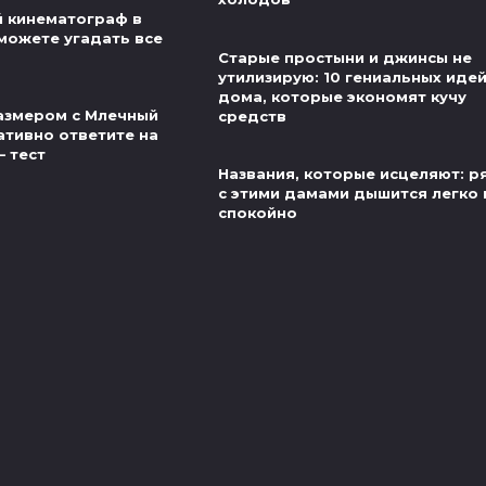
й кинематограф в
можете угадать все
Старые простыни и джинсы не
утилизирую: 10 гениальных иде
дома, которые экономят кучу
азмером с Млечный
средств
ативно ответите на
— тест
Названия, которые исцеляют: 
с этими дамами дышится легко 
спокойно