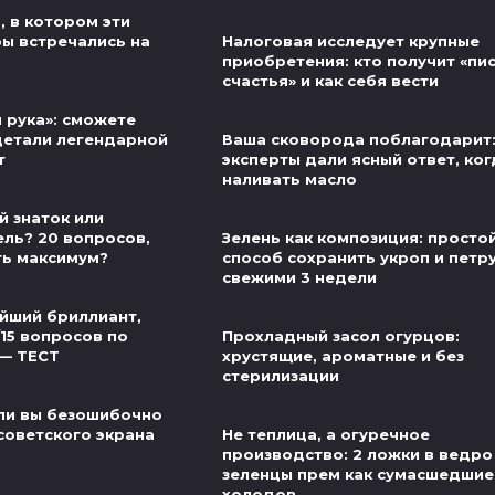
, в котором эти
ры встречались на
Налоговая исследует крупные
приобретения: кто получит «пи
счастья» и как себя вести
 рука»: сможете
детали легендарной
Ваша сковорода поблагодарит
т
эксперты дали ясный ответ, ког
наливать масло
й знаток или
ель? 20 вопросов,
Зелень как композиция: просто
ть максимум?
способ сохранить укроп и петр
свежими 3 недели
йший бриллиант,
/15 вопросов по
Прохладный засол огурцов:
 — ТЕСТ
хрустящие, ароматные и без
стерилизации
ли вы безошибочно
советского экрана
Не теплица, а огуречное
производство: 2 ложки в ведро
зеленцы прем как сумасшедшие
холодов