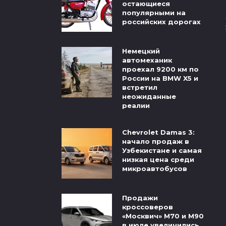
остающиеся
популярными на
российских дорогах
Немецкий
автомеханик
проехал 9200 км по
России на BMW X5 и
встретил
неожиданные
реалии
Chevrolet Damas 3:
начало продаж в
Узбекистане и самая
низкая цена среди
микроавтобусов
Продажи
кроссоверов
«Москвич» М70 и М90
в июле увеличились