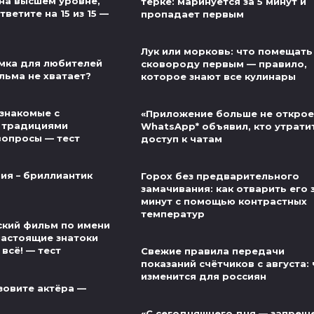
на высшем уровне,
терке: маринуется за 5 минут и
ветите на 15 из 15 —
пропадает первым
Лук или морковь: что помещать
мка для любителей
сковороду первым — правило,
льма не хватает?
которое знают все кулинары
знакомые с
«Приложение больше не открое
 традициями
WhatsApp* объявил, кто утрати
вопросы — тест
доступ к чатам
ия – бриллиантик
Горох без предварительного
замачивания: как отварить его 
минут с помощью контрастных
температур
ский фильм по имени
настоящие знатоки
 всё! — тест
Свежие правила передачи
показаний счётчиков с августа:
изменится для россиян
зовите актёра —
«С сегодняшнего дня — запреще