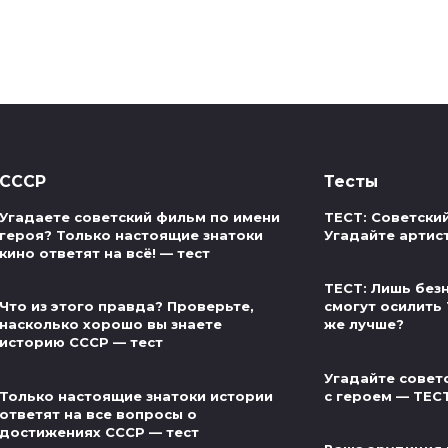
СССР
Тесты
Угадаете советский фильм по имени
ТЕСТ: Советски
героя? Только настоящие знатоки
Угадайте артис
кино ответят на всё! — тест
ТЕСТ: Лишь без
Что из этого правда? Проверьте,
смогут осилить 
насколько хорошо вы знаете
же лучше?
историю СССР — тест
Угадайте совет
Только настоящие знатоки истории
с героем — ТЕС
ответят на все вопросы о
достижениях СССР — тест