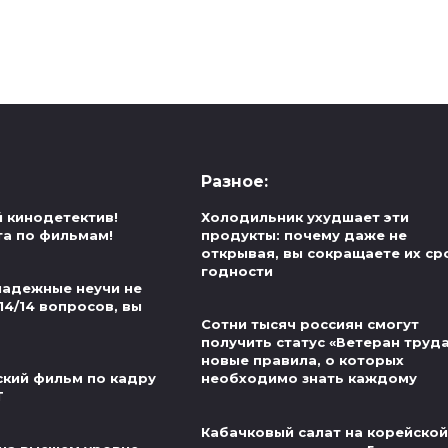
Разное:
й кинодетектив!
Холодильник ухудшает эти
та по фильмам!
продукты: почему даже не
открывая, вы сокращаете их ср
годности
надежные неучи не
14/14 вопросов, вы
Сотни тысяч россиян смогут
получить статус «Ветеран труда
новые правила, о которых
ский фильм по кадру
необходимо знать каждому
Т
Кабачковый салат на корейской