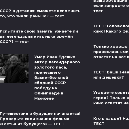
Ваша эрудиция 
если запросто от
СССР в деталях: сможете вспомнить
тест
то, что знали раньше? — тест
ТЕСТ: Головоло
Испытайте свою память: узнаете ли
кино! Какого фи
вы легендарные игрушки времён
СССР? — тест
Только хорошо 
православными
Умер Иван Едешко —
ответят на все 
автор легендарного
золотого паса,
ТЕСТ: Ваши знан
принесшего
или дешевка?
баскетбольной
сборной СССР
победу на
Угадаете совет
Олимпиаде в
героя? Только 
Мюнхене
кино ответят на
Путешествие в будущее начинается!
Кто в кадре? На
Проверьте свои знания фильма
ТЕСТ
«Гостья из будущего» — ТЕСТ