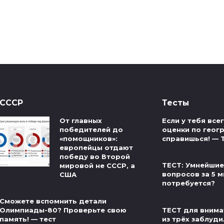
СССР
Тесты
От главных
Если у тебя вс
победителей до
оценки по геог
«помощников»:
справишься! — 
европейцы отдают
победу во Второй
ТЕСТ: Умнейшие
мировой не СССР, а
вопросов за 5 м
США
потребуется?
Сможете вспомнить детали
ТЕСТ для внима
Олимпиады-80? Проверьте свою
из трёх заблуди
память! — тест