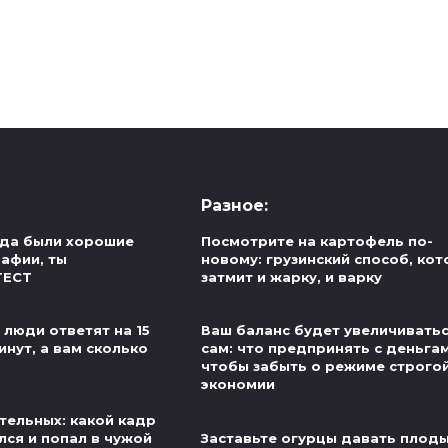
Разное:
егда были хорошие
Посмотрите на картофель по-
рафии, ты
новому: грузинский способ, ко
ТЕСТ
затмит и жарку, и варку
 люди ответят на 15
Ваш баланс будет увеличивать
инут, а вам сколько
сам: что предпринять с деньгам
чтобы забыть о режиме строго
экономии
тельных: какой кадр
лся и попал в чужой
Заставьте огурцы давать плод