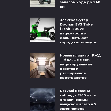
запасом хода до 240
км
Электроскутер
Doohan EV3 Trike
iTank 1500W:
надежность и
дальность для
городских поездок
Новый плацкарт РЖД
— больше мест,
индивидуальные
розетки и
расширенное
пространство
Rezvani Beast X:
гибрид с 1560 л.с. и
ограниченным
выпуском всего в 5
экземпляров