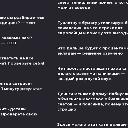
снега: гениальный прием, о ко
молчат соседи
шо вы разбираетесь
адициях? — тест
Туалетную бумагу утилизирую б
сожаления: на что переходят
европейцы и почему это выгод
 знакомы вам?
 — ТЕСТ
Что дальше будет с процентам
вкладам — решение озвучено
ответить на все
ии? Проверьте себя!
Не пирог, а настоящая находка:
делаю с разными начинками —
каждый раз другой вкус
нтов сотрясет
 1 минуту результат
Деньги меняют форму: Набиулл
объяснила массовое обналичи
счетов — и пояснила, почему эт
нить детали
страшно
 Проверьте свою
Здесь можно отдыхать дольше 