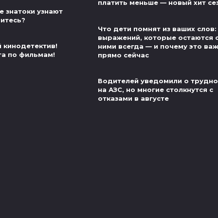
платить меньше — новый хит се
е знатоки узнают
витесь?
Что дети помнят из ваших слов:
выражений, которые остаются 
й кинодетектив!
ними всегда — и почему это ва
та по фильмам!
прямо сейчас
Водителей уведомили о трудно
на АЗС, но многие столкнутся с
отказами в августе