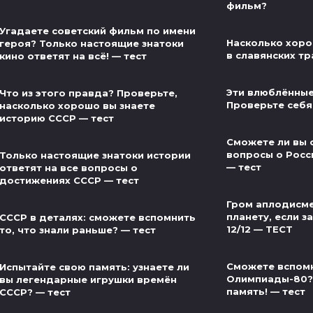
фильм?
Угадаете советский фильм по имени
Насколько хоро
героя? Только настоящие знатоки
в славянских тр
кино ответят на всё! — тест
Эти влюблённые
Что из этого правда? Проверьте,
Проверьте себя
насколько хорошо вы знаете
историю СССР — тест
Сможете ли вы 
вопросы о Росс
Только настоящие знатоки истории
— тест
ответят на все вопросы о
достижениях СССР — тест
Гром аплодисме
планету, если за
СССР в деталях: сможете вспомнить
12/12 — ТЕСТ
то, что знали раньше? — тест
Сможете вспом
Испытайте свою память: узнаете ли
Олимпиады-80?
вы легендарные игрушки времён
память! — тест
СССР? — тест