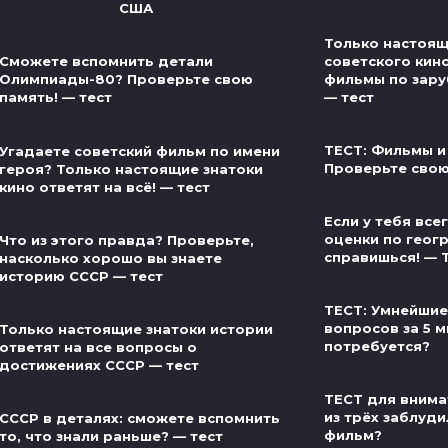
США
Только настоящ
советского кин
Сможете вспомнить детали
фильмы по зар
Олимпиады-80? Проверьте свою
— тест
память! — тест
ТЕСТ: Фильмы и
Угадаете советский фильм по имени
Проверьте свою
героя? Только настоящие знатоки
кино ответят на всё! — тест
Если у тебя вс
оценки по геог
Что из этого правда? Проверьте,
справишься! — 
насколько хорошо вы знаете
историю СССР — тест
ТЕСТ: Умнейшие
вопросов за 5 м
Только настоящие знатоки истории
потребуется?
ответят на все вопросы о
достижениях СССР — тест
ТЕСТ для внима
из трёх заблуди
СССР в деталях: сможете вспомнить
фильм?
то, что знали раньше? — тест