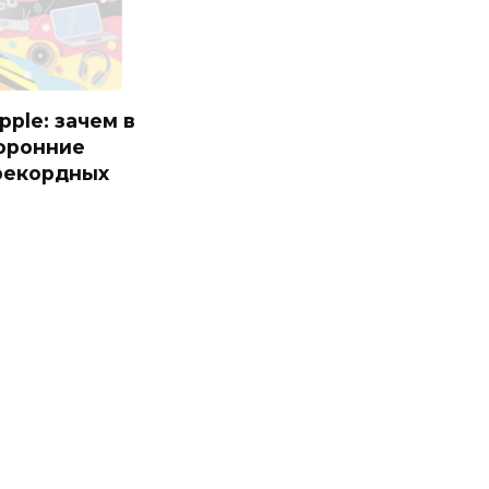
pple: зачем в
торонние
рекордных