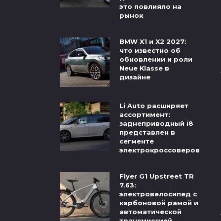
это повлияло на
рынок
BMW X1 и X2 2027:
что известно об
обновлении и роли
Neue Klasse в
дизайне
Li Auto расширяет
ассортимент:
заднеприводный i8
представлен в
сегменте
электрокроссоверов
Flyer G1 Upstreet TR
7.63:
электровелосипед с
карбоновой рамой и
автоматической
трансмиссией