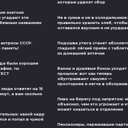
которые удвоят сбор
ие знатоки
о угадают эти
Не в сумке и не в холодильнике:
убежным названиям
правильно хранить хлеб, чтобы
оставался вкусным и не ухудша
 актрисы СССР.
Подошва утюга станет абсолют
 память!
гладкой: лёгкий приём с таблет
из домашней аптечки
егда были хорошие
рафии, ты
Ванны и душевые боксы уходят
ТЕСТ
прошлое: вот как теперь
обустраивают санузел —
просторнее и легче в обслужив
 люди ответят на 15
инут, а вам сколько
Пиво на берегу под запретом: 
объяснил, чем это угрожает и к
может оказаться в отделении
тельных: какой кадр
лся и попал в чужой
Пенсионеры, пережившие партн