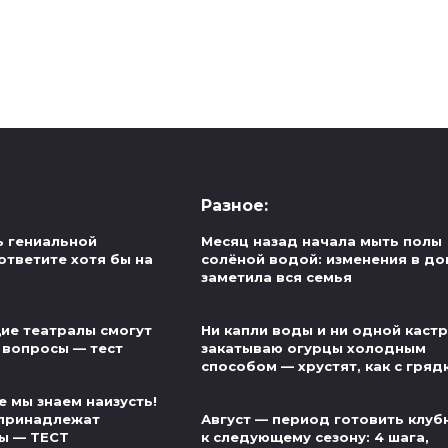
Разное:
ь гениальной
Месяц назад начала мыть полы
ответите хотя бы на
солёной водой: изменения в до
заметила вся семья
ие театралы смогут
Ни капли воды и ни одной каст
 вопросы — тест
закатываю огурцы холодным
способом — хрустят, как с гряд
 мы знаем наизусть!
 принадлежат
Август — период готовить клуб
ы — ТЕСТ
к следующему сезону: 4 шага,