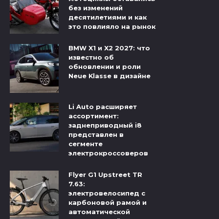
без изменений
десятилетиями и как
это повлияло на рынок
BMW X1 и X2 2027: что
известно об
обновлении и роли
Neue Klasse в дизайне
Li Auto расширяет
ассортимент:
заднеприводный i8
представлен в
сегменте
электрокроссоверов
Flyer G1 Upstreet TR
7.63:
электровелосипед с
карбоновой рамой и
автоматической