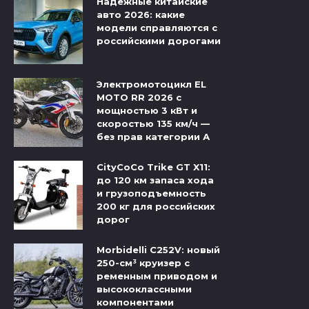
Надежные китайские
авто 2026: какие
модели справляются с
российскими дорогами
Электромотоцикл EL
MOTO RR 2026 с
мощностью 3 кВт и
скоростью 135 км/ч —
без прав категории А
CityCoCo Trike GT X11:
до 120 км запаса хода
и грузоподъемность
200 кг для российских
дорог
Morbidelli C252V: новый
250-см³ круизер с
ременным приводом и
высококлассными
компонентами