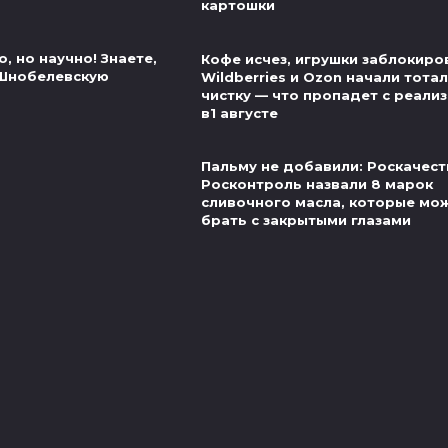
картошки
, но научно! Знаете,
Кофе исчез, игрушки заблокиро
 Шнобелевскую
Wildberries и Ozon начали тота
чистку — что пропадет с реали
в1 августе
Пальму не добавили: Роскачест
Росконтроль назвали 8 марок
сливочного масла, которые мо
брать с закрытыми глазами