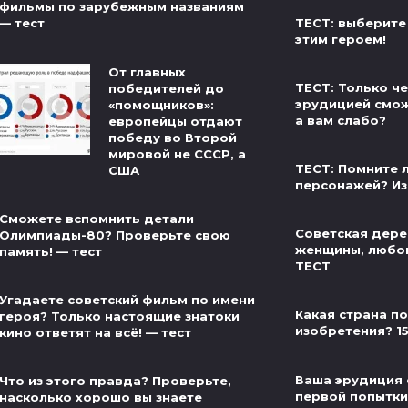
фильмы по зарубежным названиям
ТЕСТ: выберите
— тест
этим героем!
От главных
ТЕСТ: Только ч
победителей до
эрудицией сможе
«помощников»:
а вам слабо?
европейцы отдают
победу во Второй
мировой не СССР, а
ТЕСТ: Помните л
США
персонажей? Из
Сможете вспомнить детали
Советская дере
Олимпиады-80? Проверьте свою
женщины, любов
память! — тест
ТЕСТ
Угадаете советский фильм по имени
Какая страна п
героя? Только настоящие знатоки
изобретения? 1
кино ответят на всё! — тест
Ваша эрудиция 
Что из этого правда? Проверьте,
первой попытки 
насколько хорошо вы знаете