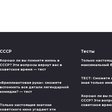
СССР
Тесты
Хорошо ли вы помните жизнь в
Только настоящ
СССР? Эти вопросы вернут вас в
максимальный б
советское время — тест
ТЕСТ: Сможете 
«Бриллиантовая рука»: сможете
зная только им
вспомнить все детали легендарной
комедии? — тест
Хорошо ли вы п
СССР? Эти вопр
Только настоящие знатоки
советское врем
советского кино угадают эти