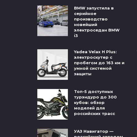
BMW запустила в
серийное
производство
новейший
электроседан BMW
i3
Yadea Velax H Plus:
электроскутер с
пробегом до 163 км и
умной системой
защиты
Топ-5 доступных
турэндуро до 300
кубов: обзор
моделей для
российских трасс
УАЗ Навигатор —
российский автодом