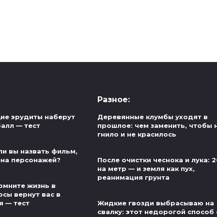
Разное:
ие эрудиты наберут
Деревянные клумбы уходят в
алл — тест
прошлое: чем заменить, чтобы 
гнило и не красилось
ли вы назвать фильм,
ена персонажей?
После очистки чеснока и лука: 2
на метр — и земля как пух,
реанимация грунта
омните жизнь в
осы вернут вас в
я — тест
Жидкие гвозди выбрасываю на
свалку: этот недорогой способ 