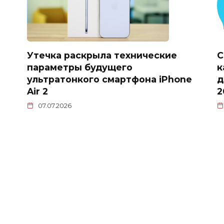
Утечка раскрыла технические
С
параметры будущего
к
ультратонкого смартфона iPhone
д
Air 2
2
07.07.2026