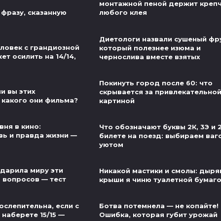
монтажной пеной держит креп
 фразу, сказанную
любого клея
Диетологи назвали сушеный фру
еловек с грандиозной
который полезнее изюма и
т осилить на 14/14,
чернослива вместе взятых
Покинуть город после 60: что
и вы этих
скрывается за привлекательно
 какого они фильма?
картиной
вня в кино:
Что обозначают буквы 2К, 3Э и 
ь и правда жизни —
билете на поезд: выбираем ваг
уютом
одарила миру эти
Никакой мастики и смолы: дыр
5 вопросов — тест
крыши я чиню туалетной бумаг
ослепительна, если с
Ботва потемнела — не копайте!
наберете 15/15 —
Ошибка, которая губит урожай