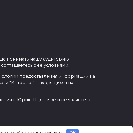
учше понимать нашу аудиторию.
 соглашаетесь с её условиями.
нологии предоставления информации на
ети "Интернет", находящихся на
шения к Юрию Подоляке и не является его
сие на работу с
этими файлами
.
OK