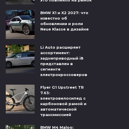
это повлияло на рынок
BMW X1 и X2 2027: что
известно об
обновлении и роли
Neue Klasse в дизайне
Li Auto расширяет
ассортимент:
заднеприводный i8
представлен в
сегменте
электрокроссоверов
Flyer G1 Upstreet TR
7.63:
электровелосипед с
карбоновой рамой и
автоматической
трансмиссией
BMW M4 Maloo: