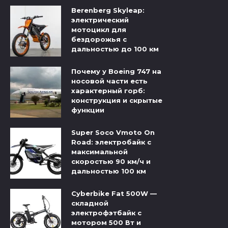
Berenberg Skyleap:
электрический
мотоцикл для
бездорожья с
дальностью до 100 км
Почему у Boeing 747 на
носовой части есть
характерный горб:
конструкция и скрытые
функции
Super Soco Vmoto On
Road: электробайк с
максимальной
скоростью 90 км/ч и
дальностью 100 км
Cyberbike Fat 500W —
складной
электрофэтбайк с
мотором 500 Вт и