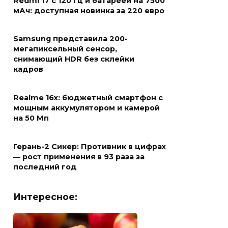
Redmi 17 с 120 Гц и батареей на 7500
мАч: доступная новинка за 220 евро
Samsung представила 200-
мегапиксельный сенсор,
снимающий HDR без склейки
кадров
Realme 16x: бюджетный смартфон с
мощным аккумулятором и камерой
на 50 Мп
Герань-2 Сикер: Противник в цифрах
— рост применения в 93 раза за
последний год
Интересное: