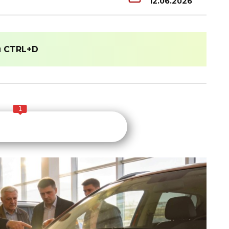
12.06.2026
и
CTRL+D
1