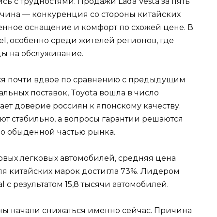
ь с трудностями. Продажи Lada Vesta за пять
ичина — конкуренция со стороны китайских
енное оснащение и комфорт по схожей цене. В
vel, особенно среди жителей регионов, где
ы на обслуживание.
ся почти вдвое по сравнению с предыдущим
альных поставок, Toyota вошла в число
ает доверие россиян к японскому качеству.
ют стабильно, а вопросы гарантии решаются
ло обыденной частью рынка.
новых легковых автомобилей, средняя цена
оля китайских марок достигла 73%. Лидером
 с результатом 15,8 тысячи автомобилей.
ны начали снижаться именно сейчас. Причина