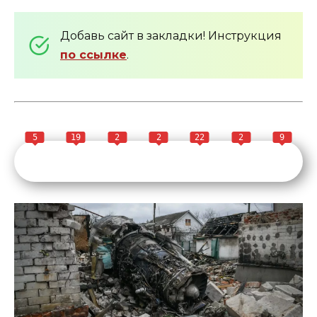
Добавь сайт в закладки! Инструкция
по ссылке
.
5
19
2
2
22
2
9