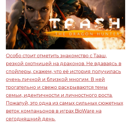
Особо стоит отметить знакомство с Тааш,
резкой охотницей на драконов. Не вдаваясь в
спойлеры, скажем, что её история получилась
очень личной и близкой многим. В ней
трогательно и свежо раскрываются темы
семьи, идентичности и личностного роста.
Пожалуй, это одна из самых сильных сюжетных
веток компаньонов в играх BioWare на
сегодняшний день.