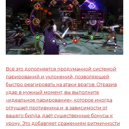
Всё это дополняется продуманной системой
парирований и уклонений, позволяющей
быстро реагировать на атаки врагов. Отразив
удар в нужный момент, вы выполните
«идеальное парирование», которое иногда
оглушает противника и, в зависимости от
вашего билда, даёт существенные бонусы к
урону. Это добавляет сражениям ритмичности