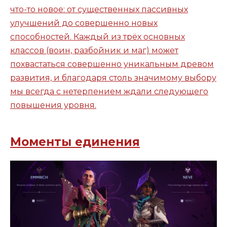
что-то новое: от существенных пассивных
улучшений до совершенно новых
способностей. Каждый из трёх основных
классов (воин, разбойник и маг) может
похвастаться совершенно уникальным древом
развития, и благодаря столь значимому выбору
мы всегда с нетерпением ждали следующего
повышения уровня.
Моменты единения