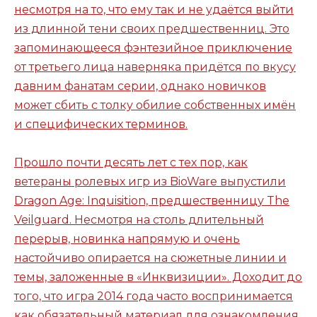
несмотря на то, что ему так и не удаётся выйти
из длинной тени своих предшественниц. Это
запоминающееся фэнтезийное приключение
от третьего лица наверняка придётся по вкусу
давним фанатам серии, однако новичков
может сбить с толку обилие собственных имён
и специфических терминов.
Прошло почти десять лет с тех пор, как
ветераны ролевых игр из BioWare выпустили
Dragon Age: Inquisition, предшественницу The
Veilguard. Несмотря на столь длительный
перерыв, новинка напрямую и очень
настойчиво опирается на сюжетные линии и
темы, заложенные в «Инквизиции». Доходит до
того, что игра 2014 года часто воспринимается
как обязательный материал для ознакомления