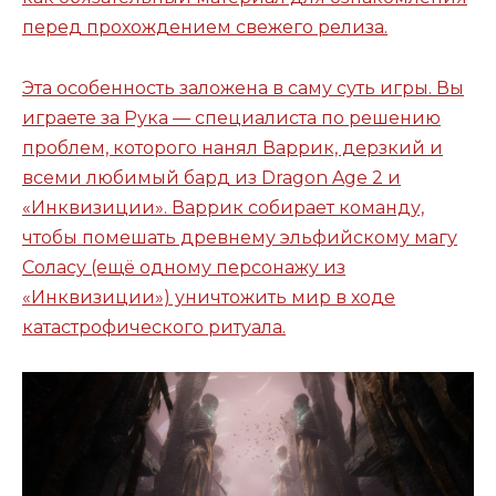
перед прохождением свежего релиза.
Эта особенность заложена в саму суть игры. Вы
играете за Рука — специалиста по решению
проблем, которого нанял Варрик, дерзкий и
всеми любимый бард из Dragon Age 2 и
«Инквизиции». Варрик собирает команду,
чтобы помешать древнему эльфийскому магу
Соласу (ещё одному персонажу из
«Инквизиции») уничтожить мир в ходе
катастрофического ритуала.