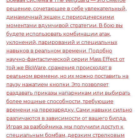
Боевая система в The Veilguard — это смелое
решение, сочетающее в себе увлекательный,
динамичный экшен с периодическими
моментами вдумчивой стратегии. В бою вы
будете использовать комбинации атак,
уклонений, парирований и специальных
навыков в реальном времени. Подобно
научно-фантастической серии Mass Effect от
той же BioWare, сражения происходят в
реальном времени, но их можно поставить на
паузу нажатием кнопки. Это позволяет
раздавать приказы напарникам или выбирать
более мощные способности, требующие
времени на перезарядку. Сами навыки сильно
различаются в зависимости от вашего билда.
Играя за разбойника, мы получили доступ к
специальным бомбам, дерзким стрелковым