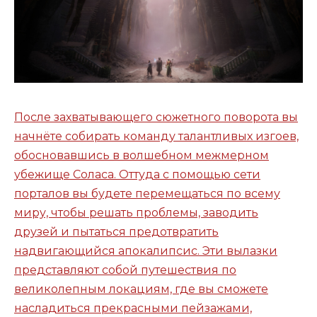
После захватывающего сюжетного поворота вы
начнёте собирать команду талантливых изгоев,
обосновавшись в волшебном межмерном
убежище Соласа. Оттуда с помощью сети
порталов вы будете перемещаться по всему
миру, чтобы решать проблемы, заводить
друзей и пытаться предотвратить
надвигающийся апокалипсис. Эти вылазки
представляют собой путешествия по
великолепным локациям, где вы сможете
насладиться прекрасными пейзажами,